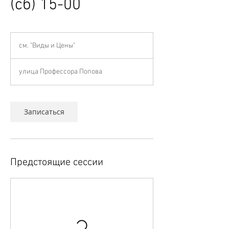
(сб) 15-00
см.
"Виды
см. "Виды и Цены"
и
Цены"
улица Профессора Попова
Записаться
Предстоящие сессии