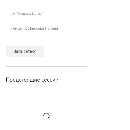
см.
"Виды
см. "Виды и Цены"
и
Цены"
улица Профессора Попова
Записаться
Предстоящие сессии