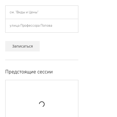
см.
"Виды
см. "Виды и Цены"
и
Цены"
улица Профессора Попова
Записаться
Предстоящие сессии