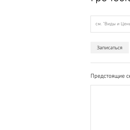
см.
"Виды
см. "Виды и Цен
и
Цены"
Записаться
Предстоящие с