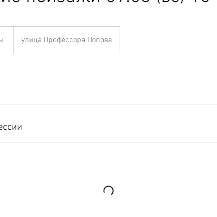
ы"
улица Профессора Попова
ессии