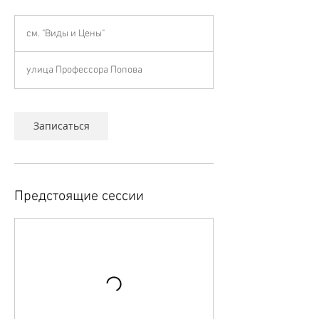
см.
"Виды
см. "Виды и Цены"
и
Цены"
улица Профессора Попова
Записаться
Предстоящие сессии