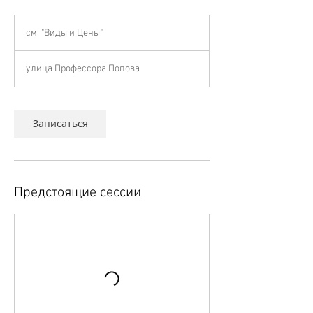
см.
"Виды
см. "Виды и Цены"
и
Цены"
улица Профессора Попова
Записаться
Предстоящие сессии