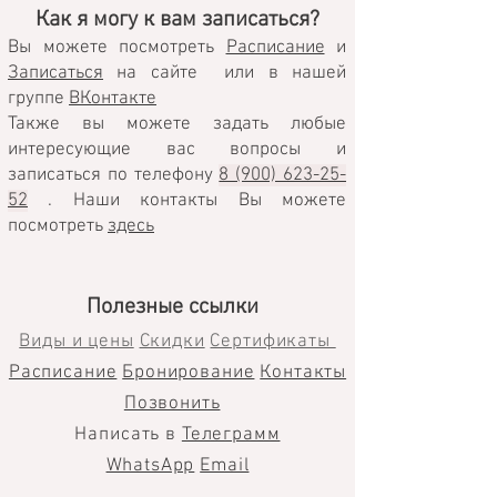
Как я могу к вам записаться?
Все мастер-классы одинаковые?

Вы можете посмотреть
Расписание
и
Записаться
на
сайте
или в нашей
Нет, мастер-классы по рисованию 
группе
ВКонтакте
маслом на холсте бывают 
Также вы можете задать любые
индивидуальные и тематические. 
интересующие вас вопросы и
Подробнее смотрите на странице "Курсы 
записаться по телефону
8 (900) 623-25-
и мастер-классы: Виды и Цены"

52
. Наши контакты Вы можете
посмотреть
здесь
Я не умею рисовать, это проблема?

Полезные ссылки
Нет, для посещения мастер-классов 
Виды и цены
Скидки
Сертификаты
опыт рисования  не требуется.

Расписание
Бронирование
Контакты
Позвонить
А что я могу нарисовать? Где мне взять 
Написать в
Телеграмм
идею для моей картины?

WhatsApp
Email
Все, что угодно! Вы можете принести с 