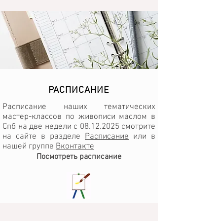
собой любое изображение, фотографию 
или выбрать из нашей большой 
коллекции. Примеры сюжетов смотрите 
в нашей Галерее.

Больше сюжетов Вы найдете в нашей 
группе ВКонтакте

РАСПИСАНИЕ
Сколько времени у меня это займет?

Расписание наших тематических
мастер-классов по живописи маслом в
Продолжительность мастер-класса 3 
Спб на две недели с
08.12.2025
смотрите
часа. Однако, если Вы захотите написать 
на сайте в разделе
Расписание
или в
«Девятый вал», это займет чуть больше 
нашей группе
Вконтакте
времени.

Посмотреть расписание
Что мне нужно взять с собой?

Все необходимое для написания 