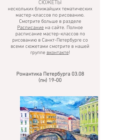
картины включено в стоимость мастер-
СЮЖЕТЫ
класса. Вам ничего не нужно приносить 
нескольких ближайших тематических
мастер-классов по рисованию.
с собой!

Смотрите больше в разделе
Расписание
на сайте. Полное
Какова стоимость мастер-класса?

расписание мастер-классов по
рисованию в Санкт-Петербурге со
Стоимость зависит от размера холста и 
всеми сюжетами смотрите в нашей
вида мастер-класса. Подробнее можно 
группе
вконтакте
!
посмотреть на странице "Курсы и 
мастер-классы : Виды и цены"

Романтика Петербурга
03.08
(пн) 19-00
Где вы находитесь?

Арт-студия Начало находится в 5 
минутах ходьбы от станции метро 
"Петроградская" по адресу:

197022, Санкт-Петербург, БЦ Гайот 
(возьмите с собой документы для 
гостевого пропуска), ул. Профессора 